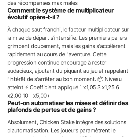
des récompenses maximales
Comment le système de multiplicateur
évolutif opère-t-il ?
À chaque saut franchi, le facteur multiplicateur sur
la mise de départ s'intensifie. Les premiers paliers
grimpent doucement, mais les gains s'accélèrent
rapidement au cours de l'aventure. Cette
progression continue encourage à rester
audacieux, ajoutant du piquant au jeu et rappelant
l'intérêt de s'arrêter au bon moment. 📦 Niveau
atteint ⚡ Coefficient appliqué 1 x1,05 3 x1,25 6
x2,00 10+ x5,00+
Peut-on automatiser les mises et définir des
plafonds de pertes et de gains ?
Absolument, Chicken Stake intègre des solutions
d'automatisation. Les joueurs paramètrent le