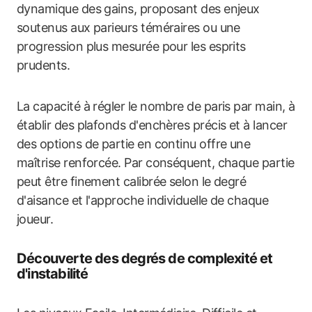
dynamique des gains, proposant des enjeux
soutenus aux parieurs téméraires ou une
progression plus mesurée pour les esprits
prudents.
La capacité à régler le nombre de paris par main, à
établir des plafonds d'enchères précis et à lancer
des options de partie en continu offre une
maîtrise renforcée. Par conséquent, chaque partie
peut être finement calibrée selon le degré
d'aisance et l'approche individuelle de chaque
joueur.
Découverte des degrés de complexité et
d'instabilité