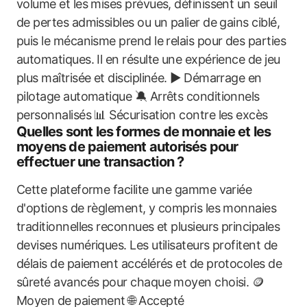
volume et les mises prévues, définissent un seuil
de pertes admissibles ou un palier de gains ciblé,
puis le mécanisme prend le relais pour des parties
automatiques. Il en résulte une expérience de jeu
plus maîtrisée et disciplinée. ▶️ Démarrage en
pilotage automatique 🔕 Arrêts conditionnels
personnalisés 📊 Sécurisation contre les excès
Quelles sont les formes de monnaie et les
moyens de paiement autorisés pour
effectuer une transaction ?
Cette plateforme facilite une gamme variée
d'options de règlement, y compris les monnaies
traditionnelles reconnues et plusieurs principales
devises numériques. Les utilisateurs profitent de
délais de paiement accélérés et de protocoles de
sûreté avancés pour chaque moyen choisi. 🪙
Moyen de paiement 🌐 Accepté