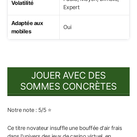
Volatilité
Expert
Adaptée aux
Oui
mobiles
JOUER AVEC DES
SOMMES CONCRÈTES
Notre note : 5/5 ⭐
Ce titre novateur insuffle une bouffée d'air frais
dans l'univers des jeux de casino virtuel, en