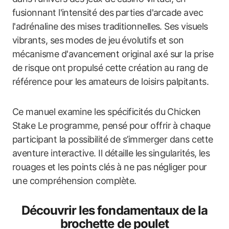
fusionnant l'intensité des parties d'arcade avec
l'adrénaline des mises traditionnelles. Ses visuels
vibrants, ses modes de jeu évolutifs et son
mécanisme d'avancement original axé sur la prise
de risque ont propulsé cette création au rang de
référence pour les amateurs de loisirs palpitants.
Ce manuel examine les spécificités du Chicken
Stake Le programme, pensé pour offrir à chaque
participant la possibilité de s’immerger dans cette
aventure interactive. Il détaille les singularités, les
rouages et les points clés à ne pas négliger pour
une compréhension complète.
Découvrir les fondamentaux de la
brochette de poulet