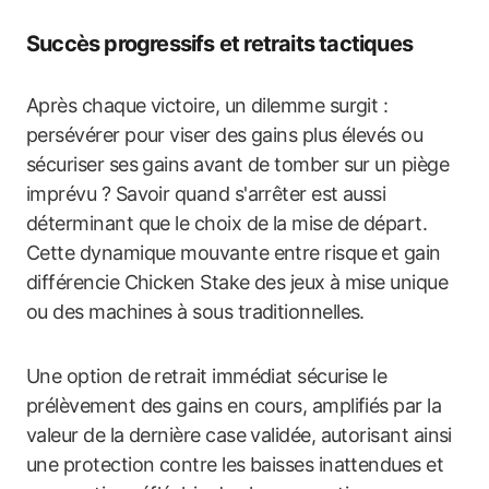
Succès progressifs et retraits tactiques
Après chaque victoire, un dilemme surgit :
persévérer pour viser des gains plus élevés ou
sécuriser ses gains avant de tomber sur un piège
imprévu ? Savoir quand s'arrêter est aussi
déterminant que le choix de la mise de départ.
Cette dynamique mouvante entre risque et gain
différencie Chicken Stake des jeux à mise unique
ou des machines à sous traditionnelles.
Une option de retrait immédiat sécurise le
prélèvement des gains en cours, amplifiés par la
valeur de la dernière case validée, autorisant ainsi
une protection contre les baisses inattendues et