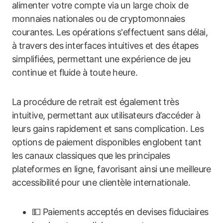
alimenter votre compte via un large choix de
monnaies nationales ou de cryptomonnaies
courantes. Les opérations s'effectuent sans délai,
à travers des interfaces intuitives et des étapes
simplifiées, permettant une expérience de jeu
continue et fluide à toute heure.
La procédure de retrait est également très
intuitive, permettant aux utilisateurs d’accéder à
leurs gains rapidement et sans complication. Les
options de paiement disponibles englobent tant
les canaux classiques que les principales
plateformes en ligne, favorisant ainsi une meilleure
accessibilité pour une clientèle internationale.
💵 Paiements acceptés en devises fiduciaires