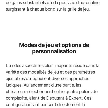
de gains substantiels que la poussée d'adrénaline
surgissant à chaque bond sur la grille de jeu.
Modes de jeu et options de
personnalisation
L'un des aspects les plus frappants réside dans la
variété des modalités de jeu et des paramètres
ajustables qui épousent diverses approches
ludiques. Au lancement d'une partie, les
utilisateurs sélectionnent entre quatre paliers de
complexité, allant de Débutant à Expert. Ces
configurations influencent directement la