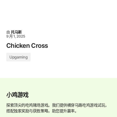
由
托马斯
9 月 1, 2025
Chicken Cross
Upgaming
小鸡游戏
探索顶尖的吃鸡赌场游戏。我们提供横穿马路吃鸡游戏试玩，
搭配独家奖励与获胜策略，助您提升赢率。