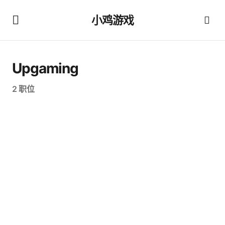
小鸡游戏
Upgaming
2 职位