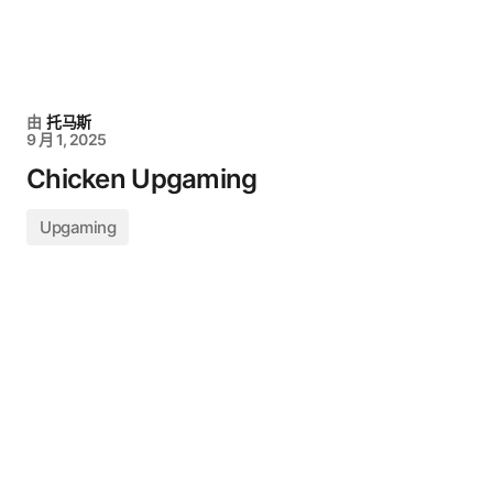
由
托马斯
9 月 1, 2025
Chicken Upgaming
Upgaming